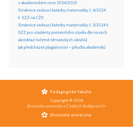
v akademickém roce 2024/2025
Směrnice vedoucí katedry matematiky č. 4/2024
k SZZ na CŽV
Směrnice vedoucí katedry matematiky č. 3/2024 k
SZZ pro studenty prezenčního studia dle nových
akreditací (včetně tématických okruhů)
Jak předcházet plagiátorství – příručka akademiků
Pedagogická fakulta
Copyright © 2026
Jihočeská univerzita v Českých Budějovicích
Jihočeská univerzita