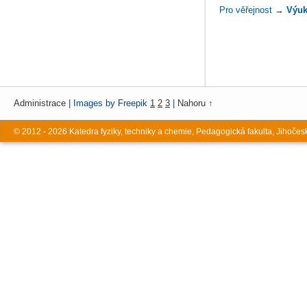
Pro věřejnost
→
Výuk
Administrace
| Images by Freepik
1
2
3
|
Nahoru ↑
© 2012 - 2026 Katedra fyziky, techniky a chemie, Pedagogická fakulta, Jihočes