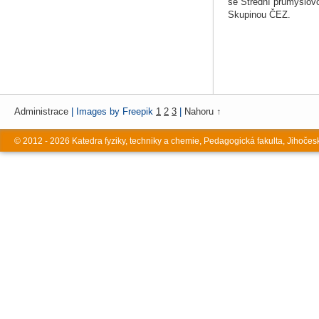
se Střední průmyslovo
Skupinou ČEZ.
Administrace
| Images by Freepik
1
2
3
|
Nahoru ↑
© 2012 - 2026 Katedra fyziky, techniky a chemie, Pedagogická fakulta, Jihočes