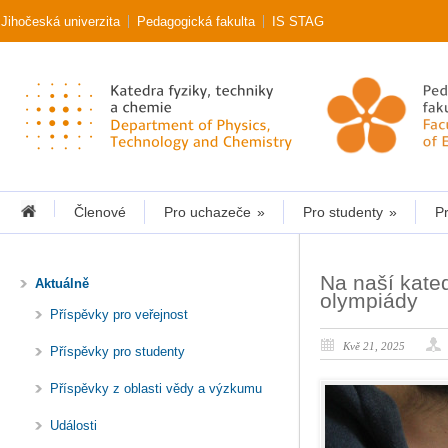
Jihočeská univerzita
Pedagogická fakulta
IS STAG
Členové
Pro uchazeče
»
Pro studenty
»
Pr
Na naší kated
Aktuálně
olympiády
Příspěvky pro veřejnost
Kvě 21, 2025
Příspěvky pro studenty
Příspěvky z oblasti vědy a výzkumu
Události